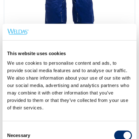
This website uses cookies
We use cookies to personalise content and ads, to
provide social media features and to analyse our traffic.
We also share information about your use of our site with
33-2700
our social media, advertising and analytics partners who
may combine it with other information that you’ve
™
Mono con tirantes
algodón azul
Fire Fox
provided to them or that they’ve collected from your use
of their services.
ignífuga
Tamaños:
M, L, XL, XXL, XXXL
Consent
KEVLAR 3 ply
Necessary
Selection