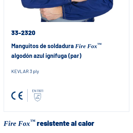
33-2320
™
Manguitos de soldadura
Fire Fox
algodón azul ignífuga (par)
KEVLAR 3 ply
EN 11611
™
resistente al calor
Fire Fox