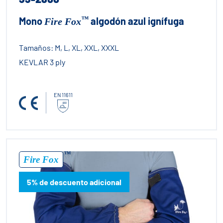
™
Mono
algodón azul ignífuga
Fire Fox
Tamaños:
M, L, XL, XXL, XXXL
KEVLAR 3 ply
EN 11611
™
Fire Fox
5% de descuento adicional