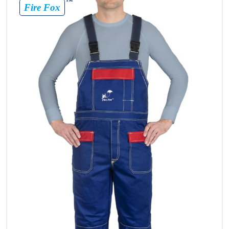
™
Fire Fox