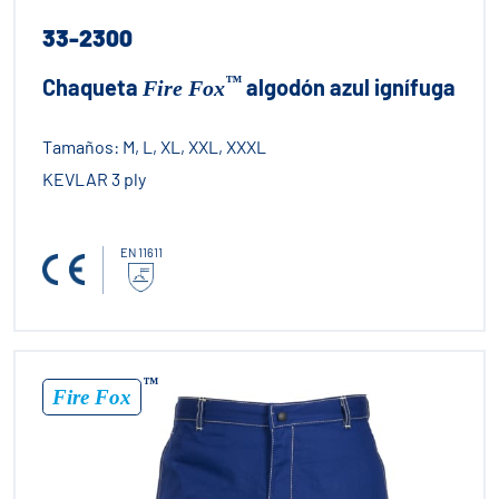
33-2300
™
Chaqueta
algodón azul ignífuga
Fire Fox
Tamaños:
M, L, XL, XXL, XXXL
KEVLAR 3 ply
EN 11611
™
Fire Fox