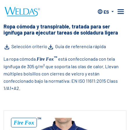
Home
>
Ropa
>
Fire Fox™ resistente al calor
ES
™
resistente al calor
Fire Fox
Ropa cómoda y transpirable, tratada para ser
ignífuga para ejecutar tareas de soldadura ligera
Selección criterio
Guia de referencia rápida
™
La ropa cómoda
está confeccionada con tela
Fire Fox
ignífuga de 305 g/m² que soporta las olas de calor. Llevan
múltiples bolsillos con cierres de velcro y están
confeccionado bajo la normativa: EN ISO 11611:2015 Class
1/A1+A2.
™
Fire Fox