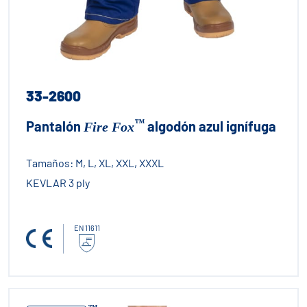
33-2600
™
Pantalón
algodón azul ignífuga
Fire Fox
Tamaños:
M, L, XL, XXL, XXXL
KEVLAR 3 ply
EN 11611