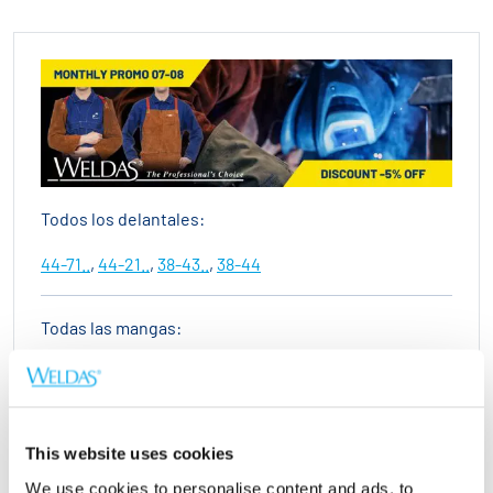
Todos los delantales:
44-71..
,
44-21..
,
38-43..
,
38-44
Todas las mangas:
44-7023
,
44-2321
,
33-2320
,
38-4321XL
,
44-7190
This website uses cookies
We use cookies to personalise content and ads, to