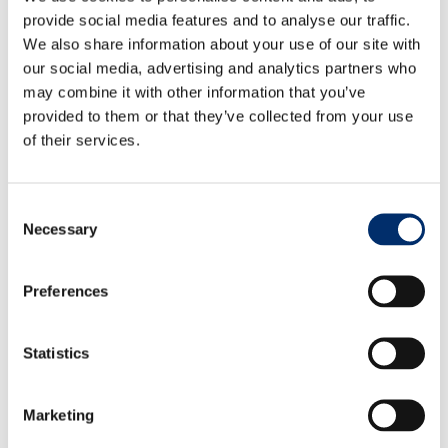
Septiembre - octubre 2026
provide social media features and to analyse our traffic.
We also share information about your use of our site with
our social media, advertising and analytics partners who
Guantes:
may combine it with other information that you’ve
provided to them or that they’ve collected from your use
10-2101
+
10-2101GB
of their services.
Consent
Necessary
Selection
Preferences
Noviembre - diciembre 2026
Statistics
™
Ropa
:
Lava Brown
Marketing
Toda la colección