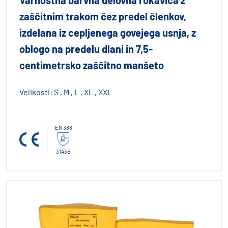
Varnostna barvna delovna rokavica z
zaščitnim trakom čez predel členkov,
izdelana iz cepljenega govejega usnja, z
oblogo na predelu dlani in 7,5-
centimetrsko zaščitno manšeto
Velikosti:
S , M , L , XL , XXL
EN 388
3143B