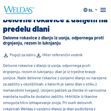
Domov
>
Rokavice
>
Delovne rokavice z usnjem na
SL
predelu dlani
Delovne rokavice z usnjem na
predelu dlani
Delovne rokavice z dlanjo iz usnja, odpornega proti
drgnjenju, rezom in luknjanju
Pogoji za isbiro
Hiter referenčni vodnik
Delovne rokavice z dlanjo iz usnja, odpornega proti
drgnjenju, rezom in luknjanju; dlan je iz trpežne kravje
usnjice. Naše delovne rokavice z usnjeno dlanjo so narejene
za zaščito v okoliščinah, v katerih je samo dlan v stiku z
mehanskimi tveganji. Usnjeni pašček za členke in varnostna
manšeta nudita še dodatno zaščito. Hrbtišče iz tkanine
omogoča hitro izhlapevanje znoja. Pri vseh delovnih
rokavicah Weldas z usnjeno dlanjo je dlan podložena z