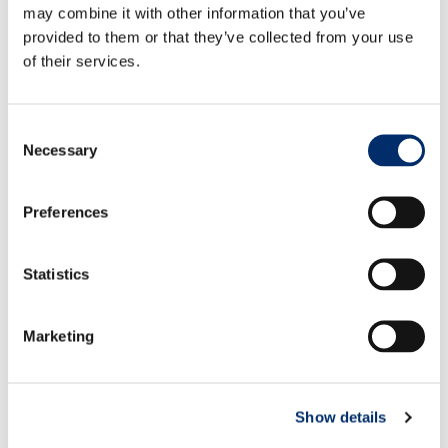
may combine it with other information that you’ve
™
, z oblogo na predelu dlani in
Lava Brown
provided to them or that they’ve collected from your use
7,5-centimetrsko zaščitno manšeto
of their services.
Velikosti:
L , XL
Consent
Necessary
Selection
EN 388
Preferences
3243B
Statistics
Marketing
Show details