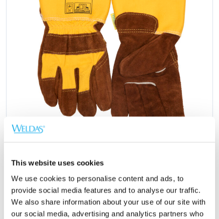
10-2209LB
This website uses cookies
We use cookies to personalise content and ads, to
Varnostna barvna delovna rokavica z
provide social media features and to analyse our traffic.
zaščitnim trakom čez predel členkov,
We also share information about your use of our site with
izdelana iz cepljenega govejega usnja
our social media, advertising and analytics partners who