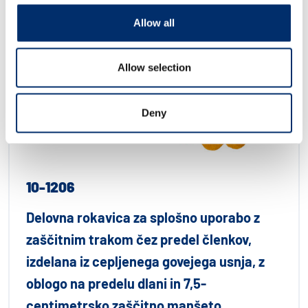
Allow all
Allow selection
Deny
10-1206
Delovna rokavica za splošno uporabo z
zaščitnim trakom čez predel členkov,
izdelana iz cepljenega govejega usnja, z
oblogo na predelu dlani in 7,5-
centimetrsko zaščitno manšeto