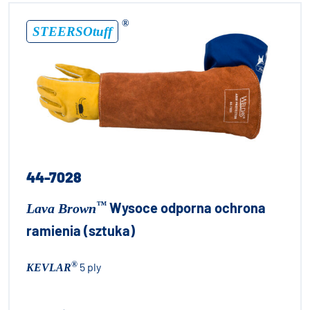
®
STEERSOtuff
44-7028
™
Wysoce odporna ochrona
Lava Brown
ramienia (sztuka)
®
5 ply
KEVLAR