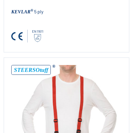
®
5 ply
KEVLAR
EN 11611
®
STEERSOtuff