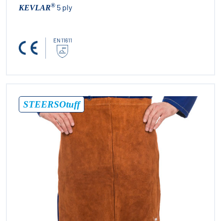
®
5 ply
KEVLAR
EN 11611
®
STEERSOtuff