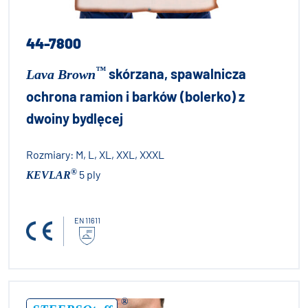
44-7800
™
skórzana, spawalnicza
Lava Brown
ochrona ramion i barków (bolerko) z
dwoiny bydlęcej
Rozmiary:
M, L, XL, XXL, XXXL
®
5 ply
KEVLAR
EN 11611
®