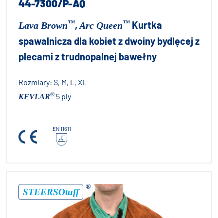
44-7300/P-AQ
™
™
,
Kurtka
Lava Brown
Arc Queen
spawalnicza dla kobiet z dwoiny bydlęcej z
plecami z trudnopalnej bawełny
Rozmiary:
S, M, L, XL
®
5 ply
KEVLAR
EN 11611
®
STEERSOtuff