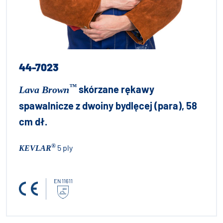
44-7023
™
skórzane rękawy
Lava Brown
spawalnicze z dwoiny bydlęcej (para), 58
cm dł.
®
5 ply
KEVLAR
EN 11611