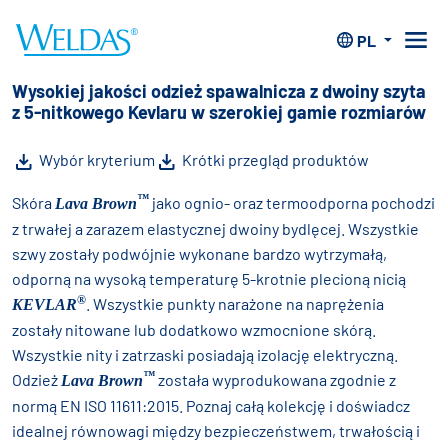
Home
>
Ubrania
>
Ubrania Lava Brown™
PL
™
Ubrania
Lava Brown
Wysokiej jakości odzież spawalnicza z dwoiny szyta
z 5-nitkowego Kevlaru w szerokiej gamie rozmiarów
Wybór kryterium
Krótki przegląd produktów
™
Skóra
jako ognio- oraz termoodporna pochodzi
Lava Brown
z trwałej a zarazem elastycznej dwoiny bydlęcej. Wszystkie
szwy zostały podwójnie wykonane bardzo wytrzymałą,
odporną na wysoką temperaturę 5-krotnie plecioną nicią
®
. Wszystkie punkty narażone na naprężenia
KEVLAR
zostały nitowane lub dodatkowo wzmocnione skórą.
Wszystkie nity i zatrzaski posiadają izolację elektryczną.
™
Odzież
została wyprodukowana zgodnie z
Lava Brown
normą EN ISO 11611:2015. Poznaj całą kolekcję i doświadcz
idealnej równowagi między bezpieczeństwem, trwałością i