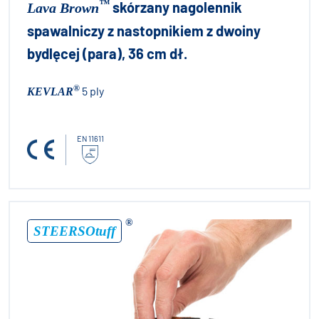
™
skórzany nagolennik
Lava Brown
spawalniczy z nastopnikiem z dwoiny
bydlęcej (para), 36 cm dł.
®
5 ply
KEVLAR
EN 11611
®
STEERSOtuff