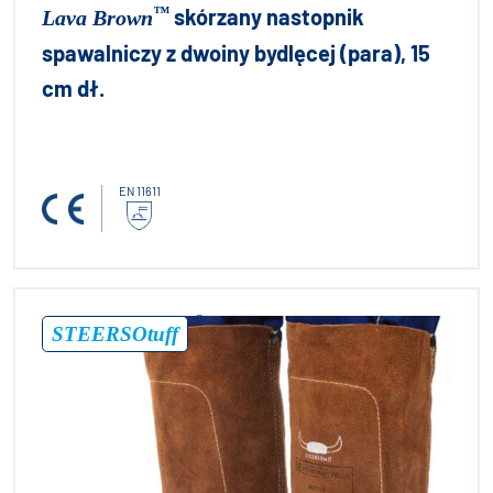
™
skórzany nastopnik
Lava Brown
spawalniczy z dwoiny bydlęcej (para), 15
cm dł.
EN 11611
®
STEERSOtuff