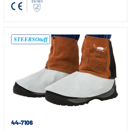
EN 11611
®
STEERSOtuff
44-7106