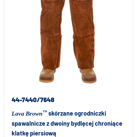
44-7440/7648
™
skórzane ogrodniczki
Lava Brown
spawalnicze z dwoiny bydlęcej chroniące
klatkę piersiową