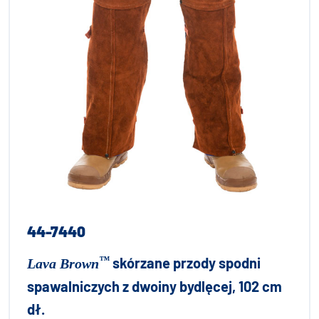
44-7440
™
skórzane przody spodni
Lava Brown
spawalniczych z dwoiny bydlęcej, 102 cm
dł.