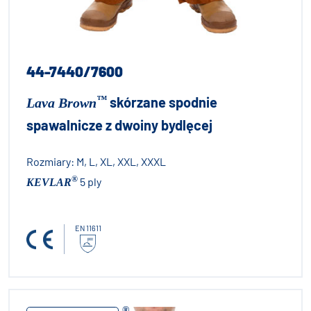
44-7440/7600
™
skórzane spodnie
Lava Brown
spawalnicze z dwoiny bydlęcej
Rozmiary:
M, L, XL, XXL, XXXL
®
5 ply
KEVLAR
EN 11611
®