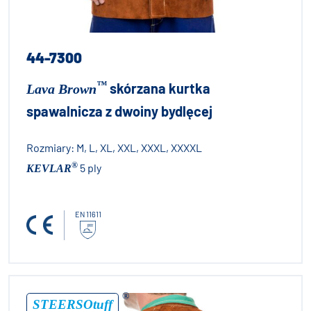
44-7300
™
skórzana kurtka
Lava Brown
spawalnicza z dwoiny bydlęcej
Rozmiary:
M, L, XL, XXL, XXXL, XXXXL
®
5 ply
KEVLAR
EN 11611
®
STEERSOtuff