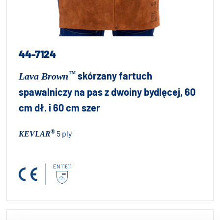
44-7124
™
skórzany fartuch
Lava Brown
spawalniczy na pas z dwoiny bydlęcej, 60
cm dł. i 60 cm szer
®
5 ply
KEVLAR
EN 11611