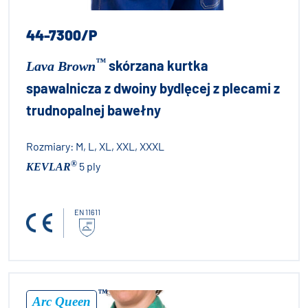
44-7300/P
™
skórzana kurtka
Lava Brown
spawalnicza z dwoiny bydlęcej z plecami z
trudnopalnej bawełny
Rozmiary:
M, L, XL, XXL, XXXL
®
5 ply
KEVLAR
EN 11611
™
Arc Queen