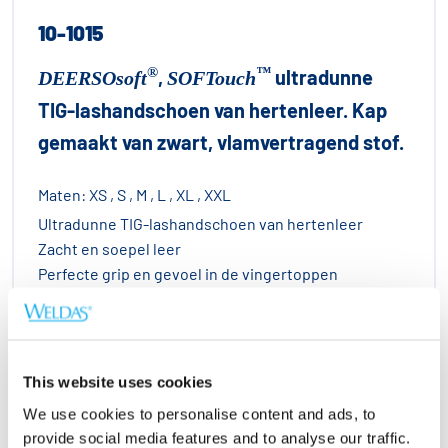
10-1015
®
™
,
ultradunne
DEERSOsoft
SOFTouch
TIG-lashandschoen van hertenleer. Kap
gemaakt van zwart, vlamvertragend stof.
Maten:
XS , S , M , L , XL , XXL
Ultradunne TIG-lashandschoen van hertenleer
Zacht en soepel leer
Perfecte grip en gevoel in de vingertoppen
Kap van flexibele, vlamvertragende stof
®
3 ply
KEVLAR
This website uses cookies
EN407
EN388
We use cookies to personalise content and ads, to
provide social media features and to analyse our traffic.
411X4X
1122X