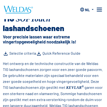
Home
>
Handschoenen
>
NL
TIG SOFTouch™ lashandschoenen
™
TIG
SOFTouch
lashandschoenen
Voor precisie lassen waar extreme
vingertopgevoeligheid noodzakelijk is!
Selectie criteria
Quick Reference Guide
Het ontwerp en de technische constructie van de Weldas
TIG lashandschoenen zorgen voor een zeer goede pasvorm.
De gebruikte materialen zijn speciaal behandeld voor een
zeer goede soepelheid en hoge vingergevoeligheid. Deze
®
TIG lashandschoenen zijn gestikt met
garen voor
KEVLAR
een sterkere naad en vlamwering. Sommige handschoenen
zijn gestikt met een extra versterking rondom de duim voor
een langere duurzaamheid. Weldas TIG lashandschoenen