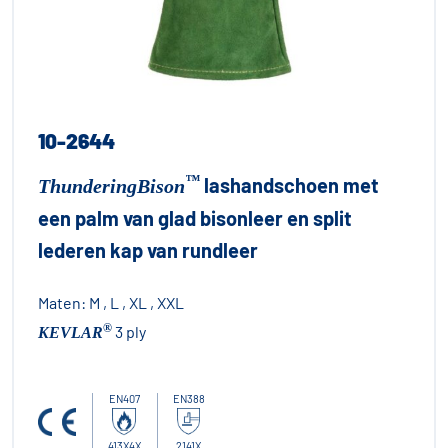
10-2644
™
lashandschoen met
ThunderingBison
een palm van glad bisonleer en split
lederen kap van rundleer
Maten:
M , L , XL , XXL
®
3 ply
KEVLAR
EN407
EN388
413X4X
2141X