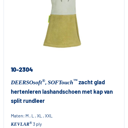
10-2304
®
™
,
zacht glad
DEERSOsoft
SOFTouch
hertenleren lashandschoen met kap van
split rundleer
Maten:
M , L , XL , XXL
®
3 ply
KEVLAR