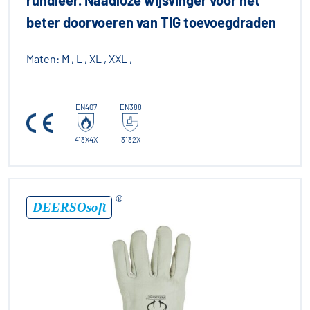
beter doorvoeren van TIG toevoegdraden
Maten:
M , L , XL , XXL ,
EN407
EN388
413X4X
3132X
®
DEERSOsoft