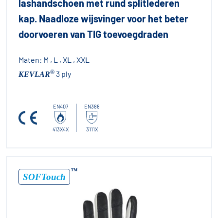
lashandschoen met rund splitlederen
kap. Naadloze wijsvinger voor het beter
doorvoeren van TIG toevoegdraden
Maten:
M , L , XL , XXL
®
3 ply
KEVLAR
EN407
EN388
413X4X
3111X
™
SOFTouch