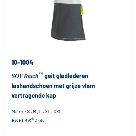
10-1004
™
geit gladlederen
SOFTouch
lashandschoen met grijze vlam
vertragende kap
Maten:
S , M , L , XL , XXL
®
3 ply
KEVLAR