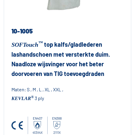
10-1005
™
top kalfs/gladlederen
SOFTouch
lashandschoen met versterkte duim.
Naadloze wijsvinger voor het beter
doorvoeren van TIG toevoegdraden
Maten:
S , M , L , XL , XXL ,
®
3 ply
KEVLAR
EN407
EN388
413X4X
2111X