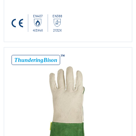
EN407
EN388
413X4X
2132X
™
ThunderingBison