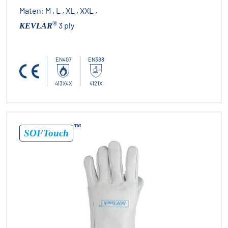
Maten:
M , L , XL , XXL ,
®
3 ply
KEVLAR
EN407
EN388
413X4X
4121X
™
SOFTouch