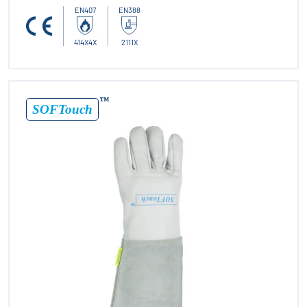
EN407
EN388
414X4X
2111X
™
SOFTouch