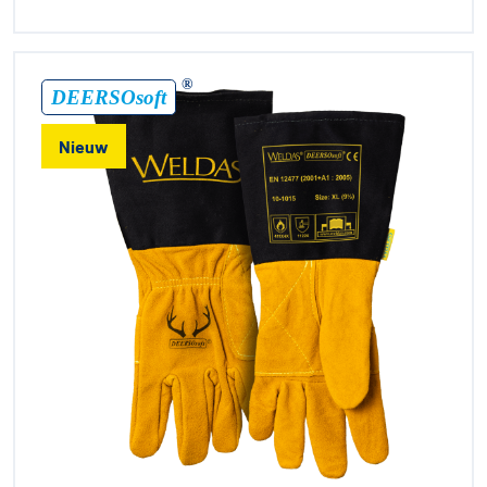
®
DEERSOsoft
Nieuw