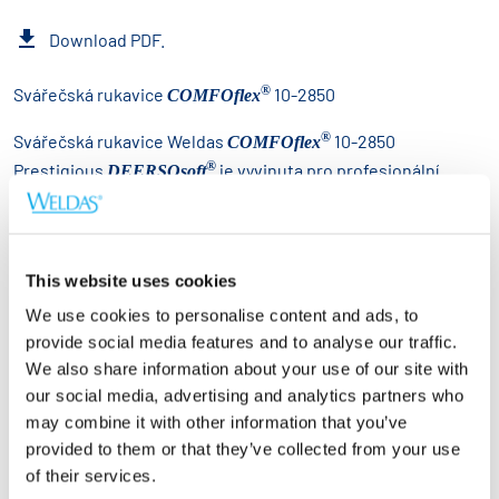
Download PDF.
®
Svářečská rukavice
10-2850
COMFOflex
®
Svářečská rukavice Weldas
10-2850
COMFOflex
®
Prestigious
je vyvinuta pro profesionální
DEERSOsoft
svářeče, kteří vyžadují výjimečné pohodlí, flexibilitu a přesné
ovládání bez kompromisů v ochraně. Vyrobena z prémiové
severoamerické jelenice, rukavice nabízí vynikající měkkost a
This website uses cookies
poddajnost, což jí umožňuje přirozeně se přizpůsobit ruce
pro vynikající padnutí a manipulaci.
We use cookies to personalise content and ads, to
provide social media features and to analyse our traffic.
Rukavice 10-2850, navržená pro aplikace, kde je kritická
We also share information about your use of our site with
obratnost, má konstrukci dlaně bez podšívky, která zajišťuje
our social media, advertising and analytics partners who
vynikající hmatovou citlivost, takže je ideální pro detailní
may combine it with other information that you’ve
svářečské úkoly a manipulaci s menšími součástmi. Zároveň
provided to them or that they’ve collected from your use
si rukavice zachovává spolehlivou odolnost proti teplu,
of their services.
jiskrám a rozstřiku, se kterými se setkáváme při