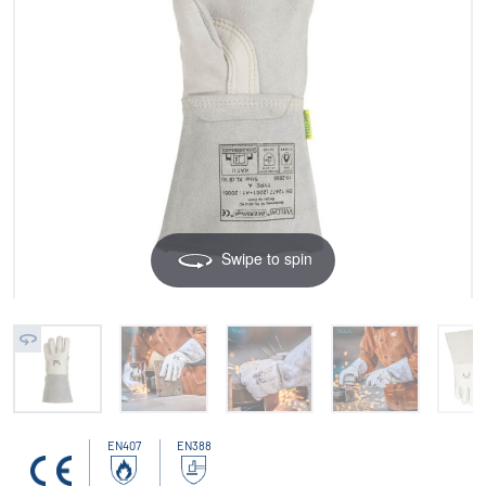
Swipe to spin
EN407
EN388