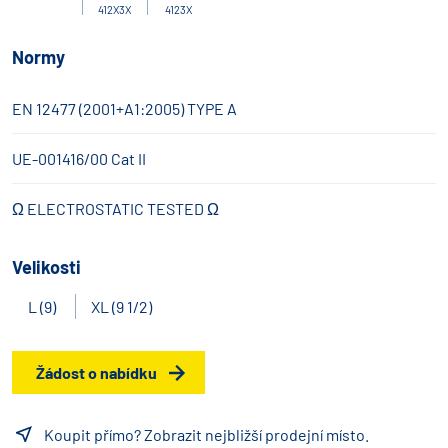
412X3X
4123X
Normy
EN 12477 (2001+A1:2005) TYPE A
UE-001416/00 Cat II
Ω ELECTROSTATIC TESTED Ω
Velikosti
L (9)
XL (9 1/2)
Žádost o nabídku
Koupit přímo? Zobrazit nejbližší prodejní místo.