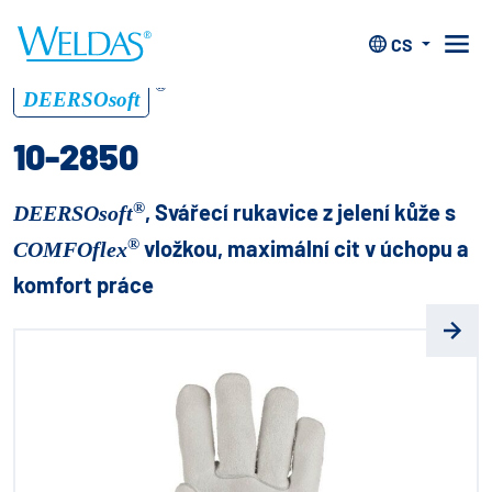
Home
>
Rukavice
>
Svařovací rukavice COMFOflex®
>
10-
2850
CS
®
DEERSOsoft
10-2850
®
, Svářecí rukavice z jelení kůže s
DEERSOsoft
®
vložkou, maximální cit v úchopu a
COMFOflex
komfort práce