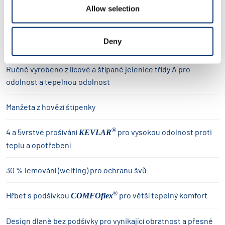
Allow selection
Vlastnosti
Deny
Určeno pro svařování MIG/MAG a MMA
Ručně vyrobeno z lícové a štípané jelenice třídy A pro
odolnost a tepelnou odolnost
Manžeta z hovězí štípenky
®
4 a 5vrstvé prošívání
pro vysokou odolnost proti
KEVLAR
teplu a opotřebení
30 % lemování (welting) pro ochranu švů
®
Hřbet s podšívkou
pro větší tepelný komfort
COMFOflex
Design dlaně bez podšívky pro vynikající obratnost a přesné