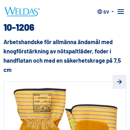
Hem
>
Handskar
>
Arbetshandskar med handflata i läder
>
10-1206
SV
10-1206
Arbetshandske för allmänna ändamål med
knogförstärkning av nötspaltläder, foder i
handflatan och med en säkerhetskrage på 7,5
cm