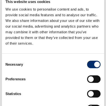
3144B
This website uses cookies
We use cookies to personalise content and ads, to
Normer
provide social media features and to analyse our traffic.
We also share information about your use of our site with
EN 388:2016/A1:2018
our social media, advertising and analytics partners who
may combine it with other information that you’ve
Storlekar
provided to them or that they’ve collected from your use
of their services.
L (9)
Consent
Begär erbjudande
Necessary
Selection
Köpa direkt? Visa närmaste försäljningsställe.
Preferences
Download PDF.
Statistics
Funktioner