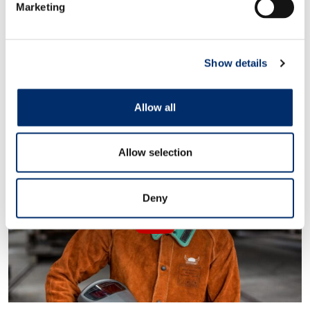
Marketing
Nötspaltläder
Show details
Bomullsfodrad
Gummiklädd skyddskrage
Allow all
Allow selection
Deny