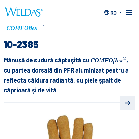
Acasă
>
Mănuşi
>
Mănuşi de sudură COMFOflex®
>
10-
2385
RO
®
COMFOflex
10-2385
®
Mănuşă de sudură căptuşită cu
,
COMFOflex
cu partea dorsală din PFR aluminizat pentru a
reflecta căldura radiantă, cu piele şpalt de
căprioară şi de vită