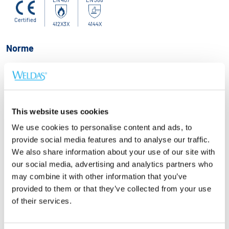
Certified
412X3X
4144X
Norme
EN 12477 (2001+A1:2005) TYPE A
EN 407
This website uses cookies
EN 388
We use cookies to personalise content and ads, to
provide social media features and to analyse our traffic.
We also share information about your use of our site with
Dimensiuni
our social media, advertising and analytics partners who
L (9)
XL (9 1/2)
XXL (10 1/2)
may combine it with other information that you’ve
provided to them or that they’ve collected from your use
of their services.
Cerere ofertă