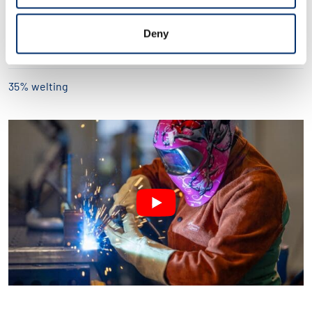
materialul aluminizat și căptușeala
Deny
®
4 ply
KEVLAR
35% welting