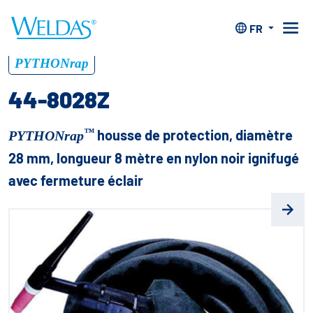
Home
>
Accessoires
>
Housses de protection
>
44-
8028Z
FR
™
PYTHONrap
44-8028Z
™
housse de protection, diamètre
PYTHONrap
28 mm, longueur 8 mètre en nylon noir ignifugé
avec fermeture éclair