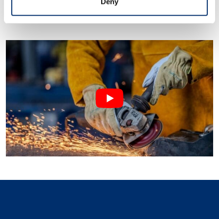
Deny
®
3 ply
KEVLAR