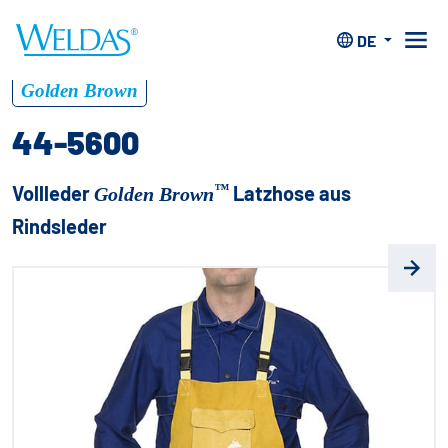
Home
>
Bekleidung
>
Vollleder Golden Brown™
Bekleidung
>
44-5600
DE
™
Golden Brown
44-5600
™
Vollleder
Latzhose aus
Golden Brown
Rindsleder