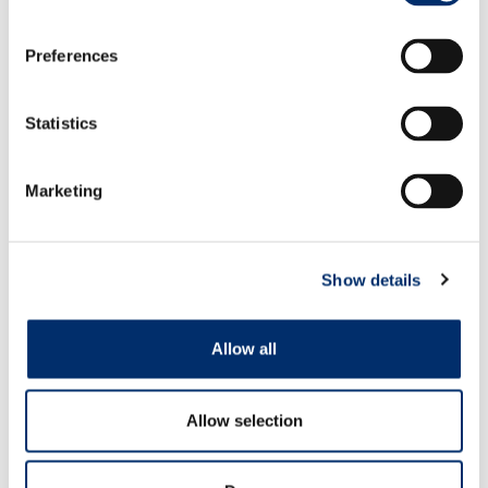
XXL
148 cm.
Preferences
XXXL
152 cm.
Statistics
Angebot anfordern
Marketing
Möchten Sie direkt kaufen? Finden Sie die Verkaufsstelle
in Ihrer Nähe.
Show details
Download PDF.
Allow all
Eigenschaften
Rindsvollleder
Allow selection
Lederdicke minimal 1 mm