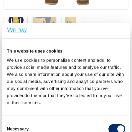
EN 11611
This website uses cookies
We use cookies to personalise content and ads, to
provide social media features and to analyse our traffic.
Normen
We also share information about your use of our site with
our social media, advertising and analytics partners who
EN ISO 11611:2015 CLASS 2/A1+A2
may combine it with other information that you’ve
provided to them or that they’ve collected from your use
of their services.
Größen
L
140 cm.
Consent
XL
144 cm.
Necessary
Selection